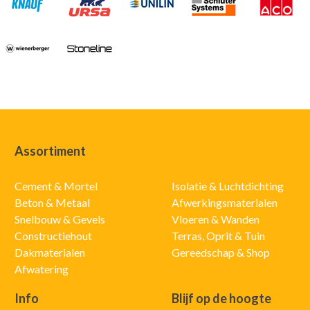
Assortiment
Cement & Mortel
Isolatie & Luchtdichting
Beton & Metaal
Afwerkingsmaterialen
Snelbouw & Gevels
Vloeren & Wanden
Constructiehout
Terras, Oprit & Tuin
Dakmaterialen
Gereedschap & Shop
Afwatering
Info
Blijf op de hoogte