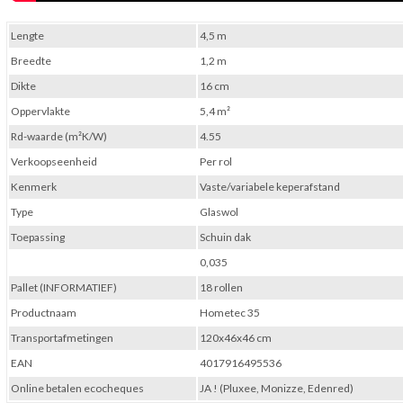
Lengte
4,5 m
Breedte
1,2 m
Dikte
16 cm
Oppervlakte
5,4 m²
Rd-waarde (m²K/W)
4.55
Verkoopseenheid
Per rol
Kenmerk
Vaste/variabele keperafstand
Type
Glaswol
Toepassing
Schuin dak
0,035
Pallet (INFORMATIEF)
18 rollen
Productnaam
Hometec 35
Transportafmetingen
120x46x46 cm
EAN
4017916495536
Online betalen ecocheques
JA ! (Pluxee, Monizze, Edenred)