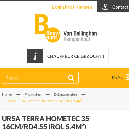
Login
Prof Klanten
Contact
CHAUFFEUR CE GEZOCHT !
MENU
Home
Producten
Dakmaterialen
Ursa TERRA Hometec 35 16cm/Rd4.55 (rol 5,4m²)
URSA TERRA HOMETEC 35
16CM/RD4.55 (ROL 5,4M²)