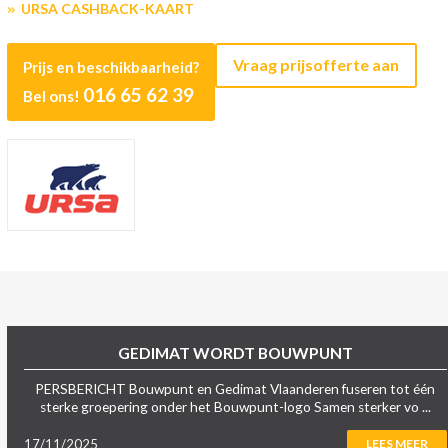
URSA CASHBACK-KAART
Vraag prijsofferte aan
Prijs en beschikbaarheid?
016 65 62 39
Bel ons!
GEDIMAT WORDT BOUWPUNT
PERSBERICHT Bouwpunt en Gedimat Vlaanderen fuseren tot één
sterke groepering onder het Bouwpunt-logo Samen sterker vo ...
17/11/2025
LEES MEER