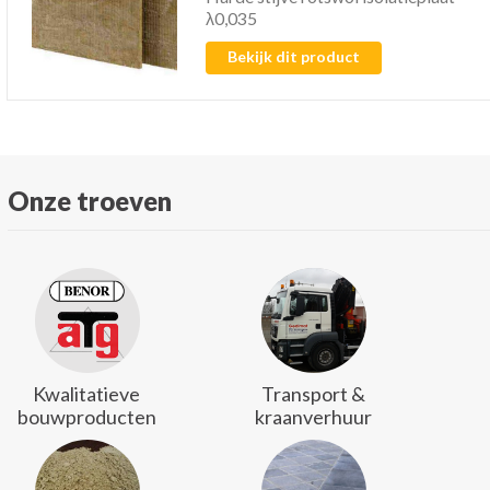
λ0,035
Bekijk dit product
Onze troeven
Kwalitatieve
Transport &
bouwproducten
kraanverhuur