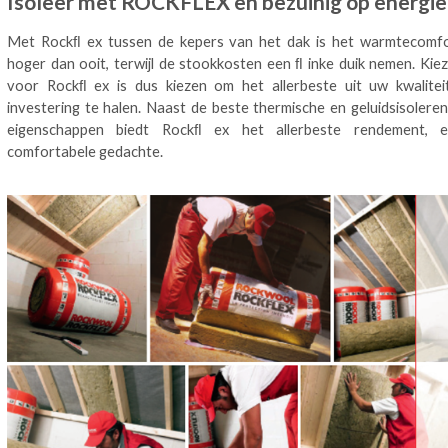
Isoleer met ROCKFLEX en bezuinig op energie
Met Rockﬂ ex tussen de kepers van het dak is het warmtecomf
hoger dan ooit, terwijl de stookkosten een ﬂ inke duik nemen. Kie
voor Rockﬂ ex is dus kiezen om het allerbeste uit uw kwalitei
investering te halen. Naast de beste thermische en geluidsisolere
eigenschappen biedt Rockﬂ ex het allerbeste rendement, 
comfortabele gedachte.