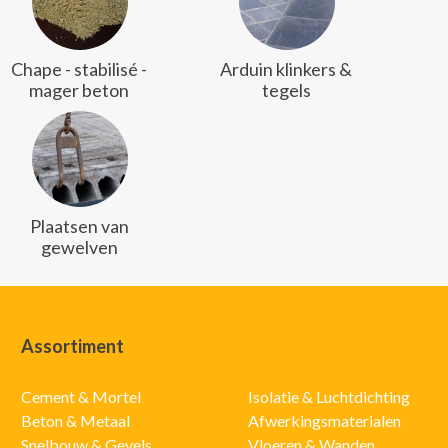
Chape - stabilisé -
Arduin klinkers &
mager beton
tegels
Plaatsen van
gewelven
Assortiment
Cement & Mortel
Isolatie & Luchtdichting
Beton & Metaal
Afwerkingsmaterialen
Snelbouw & Gevels
Vloeren & Wanden