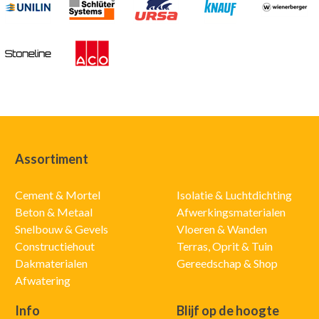
Assortiment
Cement & Mortel
Isolatie & Luchtdichting
Beton & Metaal
Afwerkingsmaterialen
Snelbouw & Gevels
Vloeren & Wanden
Constructiehout
Terras, Oprit & Tuin
Dakmaterialen
Gereedschap & Shop
Afwatering
Info
Blijf op de hoogte