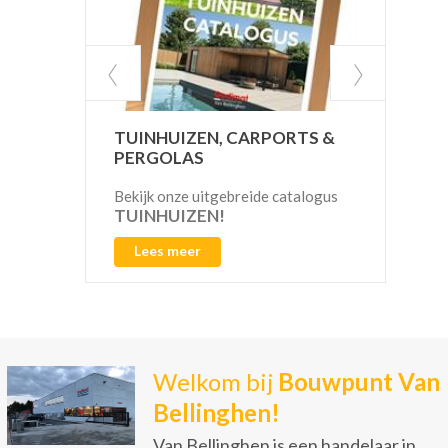
TUINHUIZEN, CARPORTS &
MAR
PERGOLAS
TEG
bet
Bekijk onze uitgebreide catalogus
TUINHUIZEN!
ker
Lees meer
L
Welkom bij
Bouwpunt Van
Bellinghen!
Van Bellinghen is een handelaar in