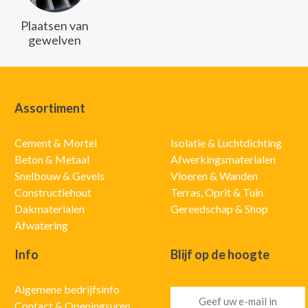
Plaatsen van
gewelven
Assortiment
Cement & Mortel
Isolatie & Luchtdichting
Beton & Metaal
Afwerkingsmaterialen
Snelbouw & Gevels
Vloeren & Wanden
Constructiehout
Terras, Oprit & Tuin
Dakmaterialen
Gereedschap & Shop
Afwatering
Info
Blijf op de hoogte
Algemene bedrijfsinfo
Contact & Openingsuren