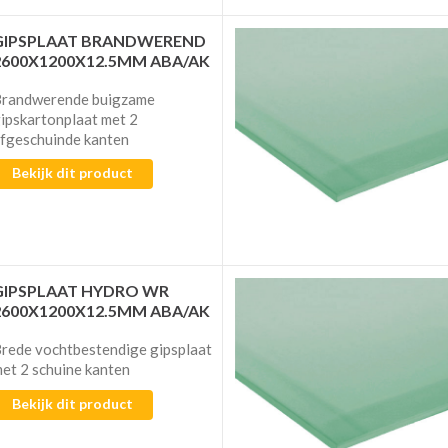
GIPSPLAAT BRANDWEREND
2600X1200X12.5MM ABA/AK
randwerende buigzame
ipskartonplaat met 2
fgeschuinde kanten
Bekijk dit product
GIPSPLAAT HYDRO WR
2600X1200X12.5MM ABA/AK
rede vochtbestendige gipsplaat
et 2 schuine kanten
Bekijk dit product