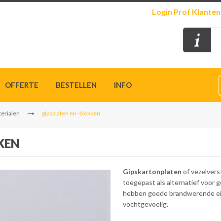
Login
Prof Klanten
OFFERTE
BESTELLEN
INFO
erialen
gipsplaten en -blokken
KEN
Gipskartonplaten
of vezelver
toegepast als alternatief voor
hebben goede brandwerende eig
vochtgevoelig.