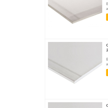
B
a
B
a