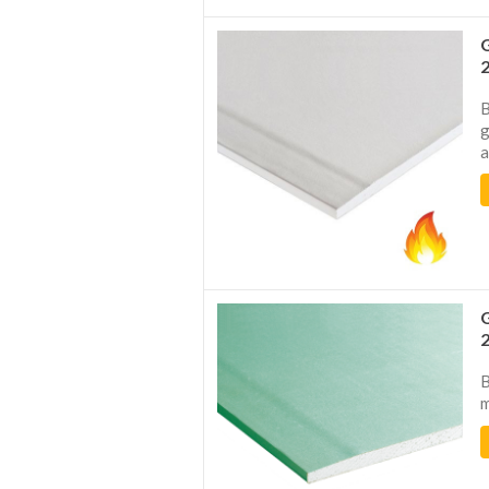
B
g
a
B
m