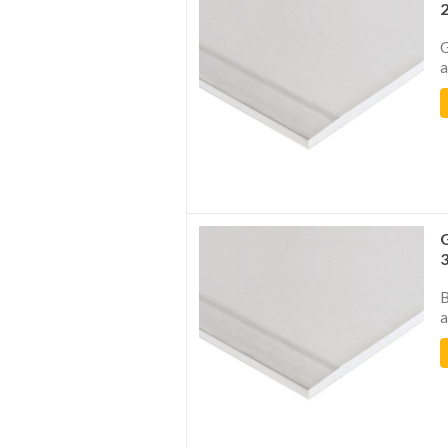
G
a
B
a