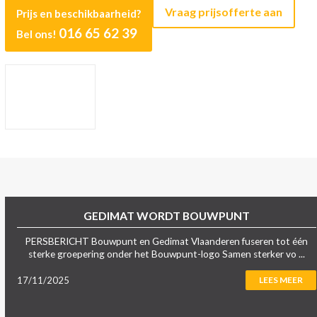
Vraag prijsofferte aan
Prijs en beschikbaarheid?
016 65 62 39
Bel ons!
GEDIMAT WORDT BOUWPUNT
PERSBERICHT Bouwpunt en Gedimat Vlaanderen fuseren tot één
sterke groepering onder het Bouwpunt-logo Samen sterker vo ...
17/11/2025
LEES MEER